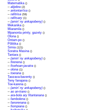
Matematika
()
--
alijebra
(2)
--
antontan'isa
()
--
rafitrisa
(59)
--
rafitsary
(1)
--
(amin' ny ankapobeny)
()
Mekanika
()
Miaramila
()
Mpanonta printy, gazety
()
Olona
()
Ontam-po
()
Pôlitika
()
Simia
(121)
Soratra Masina
()
Tantara
()
--
(amin' ny ankapobeny)
()
--
firenena
()
--
fisehoan-javatra
()
--
olona
(1)
--
toerana
()
Taozava-baventy
()
Teny fanajana
()
Toe-karena
()
--
(amin' ny ankapobeny)
()
--
ao an-trano
()
--
ara-bola ary fitantanana
()
--
fambolena
()
--
fanorenana
()
--
fiompiana
()
--
haihetsika