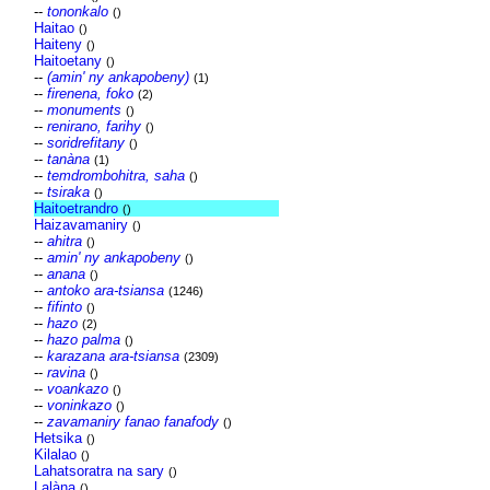
--
tononkalo
()
Haitao
()
Haiteny
()
Haitoetany
()
--
(amin' ny ankapobeny)
(1)
--
firenena, foko
(2)
--
monuments
()
--
renirano, farihy
()
--
soridrefitany
()
--
tanàna
(1)
--
temdrombohitra, saha
()
--
tsiraka
()
Haitoetrandro
()
Haizavamaniry
()
--
ahitra
()
--
amin' ny ankapobeny
()
--
anana
()
--
antoko ara-tsiansa
(1246)
--
fifinto
()
--
hazo
(2)
--
hazo palma
()
--
karazana ara-tsiansa
(2309)
--
ravina
()
--
voankazo
()
--
voninkazo
()
--
zavamaniry fanao fanafody
()
Hetsika
()
Kilalao
()
Lahatsoratra na sary
()
Lalàna
()