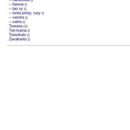
()
--
hanina
()
--
tao vy
()
--
tonta printy, sary
()
--
varotra
()
--
zaitra
()
Toerana
(1)
Toe-tsaina
()
Tononkalo
()
Zavakanto
()