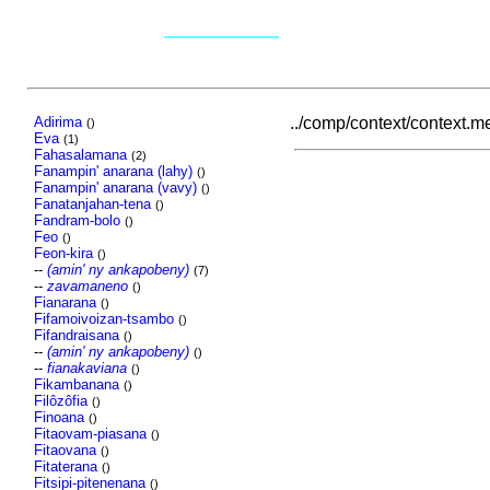
Adirima
../comp/context/context.met
()
Eva
(1)
Fahasalamana
(2)
Fanampin' anarana (lahy)
()
Fanampin' anarana (vavy)
()
Fanatanjahan-tena
()
Fandram-bolo
()
Feo
()
Feon-kira
()
--
(amin' ny ankapobeny)
(7)
--
zavamaneno
()
Fianarana
()
Fifamoivoizan-tsambo
()
Fifandraisana
()
--
(amin' ny ankapobeny)
()
--
fianakaviana
()
Fikambanana
()
Filôzôfia
()
Finoana
()
Fitaovam-piasana
()
Fitaovana
()
Fitaterana
()
Fitsipi-pitenenana
()