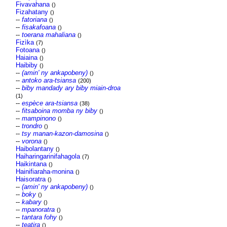
Fivavahana
()
Fizahatany
()
--
fatoriana
()
--
fisakafoana
()
--
toerana mahaliana
()
Fizìka
(7)
Fotoana
()
Haiaina
()
Haibiby
()
--
(amin' ny ankapobeny)
()
--
antoko ara-tsiansa
(200)
--
biby mandady ary biby miain-droa
(1)
--
espèce ara-tsiansa
(38)
--
fitsaboina momba ny biby
()
--
mampinono
()
--
trondro
()
--
tsy manan-kazon-damosina
()
--
vorona
()
Haibolantany
()
Haiharingarinifahagola
(7)
Haikintana
()
Hainifiaraha-monina
()
Haisoratra
()
--
(amin' ny ankapobeny)
()
--
boky
()
--
kabary
()
--
mpanoratra
()
--
tantara fohy
()
--
teatira
()