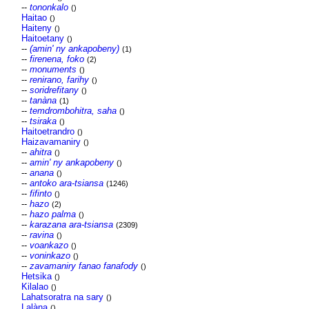
--
tononkalo
()
Haitao
()
Haiteny
()
Haitoetany
()
--
(amin' ny ankapobeny)
(1)
--
firenena, foko
(2)
--
monuments
()
--
renirano, farihy
()
--
soridrefitany
()
--
tanàna
(1)
--
temdrombohitra, saha
()
--
tsiraka
()
Haitoetrandro
()
Haizavamaniry
()
--
ahitra
()
--
amin' ny ankapobeny
()
--
anana
()
--
antoko ara-tsiansa
(1246)
--
fifinto
()
--
hazo
(2)
--
hazo palma
()
--
karazana ara-tsiansa
(2309)
--
ravina
()
--
voankazo
()
--
voninkazo
()
--
zavamaniry fanao fanafody
()
Hetsika
()
Kilalao
()
Lahatsoratra na sary
()
Lalàna
()