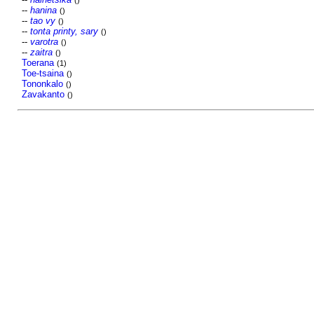
()
--
hanina
()
--
tao vy
()
--
tonta printy, sary
()
--
varotra
()
--
zaitra
()
Toerana
(1)
Toe-tsaina
()
Tononkalo
()
Zavakanto
()