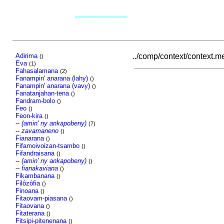
Adirima
../comp/context/context.mec
()
Eva
(1)
Fahasalamana
(2)
Fanampin' anarana (lahy)
()
Fanampin' anarana (vavy)
()
Fanatanjahan-tena
()
Fandram-bolo
()
Feo
()
Feon-kira
()
--
(amin' ny ankapobeny)
(7)
--
zavamaneno
()
Fianarana
()
Fifamoivoizan-tsambo
()
Fifandraisana
()
--
(amin' ny ankapobeny)
()
--
fianakaviana
()
Fikambanana
()
Filôzôfia
()
Finoana
()
Fitaovam-piasana
()
Fitaovana
()
Fitaterana
()
Fitsipi-pitenenana
()