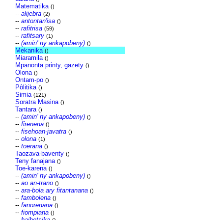
Matematika
()
--
alijebra
(2)
--
antontan'isa
()
--
rafitrisa
(59)
--
rafitsary
(1)
--
(amin' ny ankapobeny)
()
Mekanika
()
Miaramila
()
Mpanonta printy, gazety
()
Olona
()
Ontam-po
()
Pôlitika
()
Simia
(121)
Soratra Masina
()
Tantara
()
--
(amin' ny ankapobeny)
()
--
firenena
()
--
fisehoan-javatra
()
--
olona
(1)
--
toerana
()
Taozava-baventy
()
Teny fanajana
()
Toe-karena
()
--
(amin' ny ankapobeny)
()
--
ao an-trano
()
--
ara-bola ary fitantanana
()
--
fambolena
()
--
fanorenana
()
--
fiompiana
()
--
haihetsika