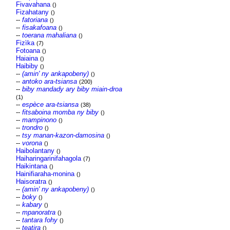
Fivavahana
()
Fizahatany
()
--
fatoriana
()
--
fisakafoana
()
--
toerana mahaliana
()
Fizìka
(7)
Fotoana
()
Haiaina
()
Haibiby
()
--
(amin' ny ankapobeny)
()
--
antoko ara-tsiansa
(200)
--
biby mandady ary biby miain-droa
(1)
--
espèce ara-tsiansa
(38)
--
fitsaboina momba ny biby
()
--
mampinono
()
--
trondro
()
--
tsy manan-kazon-damosina
()
--
vorona
()
Haibolantany
()
Haiharingarinifahagola
(7)
Haikintana
()
Hainifiaraha-monina
()
Haisoratra
()
--
(amin' ny ankapobeny)
()
--
boky
()
--
kabary
()
--
mpanoratra
()
--
tantara fohy
()
--
teatira
()