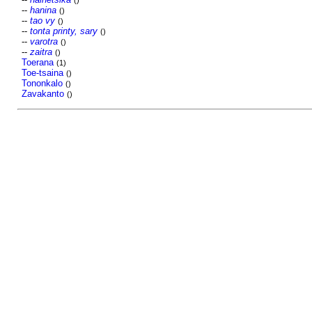
()
--
hanina
()
--
tao vy
()
--
tonta printy, sary
()
--
varotra
()
--
zaitra
()
Toerana
(1)
Toe-tsaina
()
Tononkalo
()
Zavakanto
()