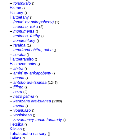
--
tononkalo
()
Haitao
()
Haiteny
()
Haitoetany
()
--
(amin' ny ankapobeny)
(1)
--
firenena, foko
(2)
--
monuments
()
--
renirano, farihy
()
--
soridrefitany
()
--
tanàna
(1)
--
temdrombohitra, saha
()
--
tsiraka
()
Haitoetrandro
()
Haizavamaniry
()
--
ahitra
()
--
amin' ny ankapobeny
()
--
anana
()
--
antoko ara-tsiansa
(1246)
--
fifinto
()
--
hazo
(2)
--
hazo palma
()
--
karazana ara-tsiansa
(2309)
--
ravina
()
--
voankazo
()
--
voninkazo
()
--
zavamaniry fanao fanafody
()
Hetsika
()
Kilalao
()
Lahatsoratra na sary
()
Lalàna
()