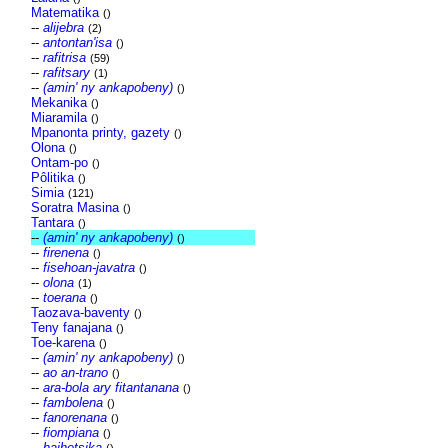
Matematika
()
--
alijebra
(2)
--
antontan'isa
()
--
rafitrisa
(59)
--
rafitsary
(1)
--
(amin' ny ankapobeny)
()
Mekanika
()
Miaramila
()
Mpanonta printy, gazety
()
Olona
()
Ontam-po
()
Pôlitika
()
Simia
(121)
Soratra Masina
()
Tantara
()
--
(amin' ny ankapobeny)
()
--
firenena
()
--
fisehoan-javatra
()
--
olona
(1)
--
toerana
()
Taozava-baventy
()
Teny fanajana
()
Toe-karena
()
--
(amin' ny ankapobeny)
()
--
ao an-trano
()
--
ara-bola ary fitantanana
()
--
fambolena
()
--
fanorenana
()
--
fiompiana
()
--
haihetsika