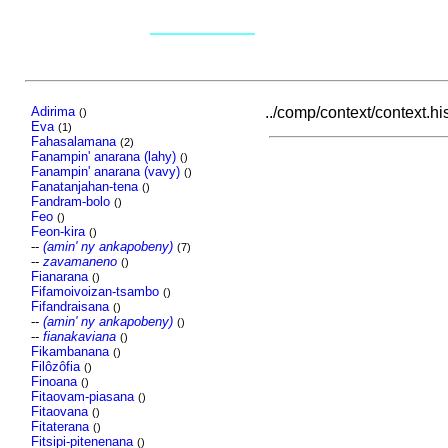
Adirima
../comp/context/context.his
()
Eva
(1)
Fahasalamana
(2)
Fanampin' anarana (lahy)
()
Fanampin' anarana (vavy)
()
Fanatanjahan-tena
()
Fandram-bolo
()
Feo
()
Feon-kira
()
--
(amin' ny ankapobeny)
(7)
--
zavamaneno
()
Fianarana
()
Fifamoivoizan-tsambo
()
Fifandraisana
()
--
(amin' ny ankapobeny)
()
--
fianakaviana
()
Fikambanana
()
Filôzôfia
()
Finoana
()
Fitaovam-piasana
()
Fitaovana
()
Fitaterana
()
Fitsipi-pitenenana
()