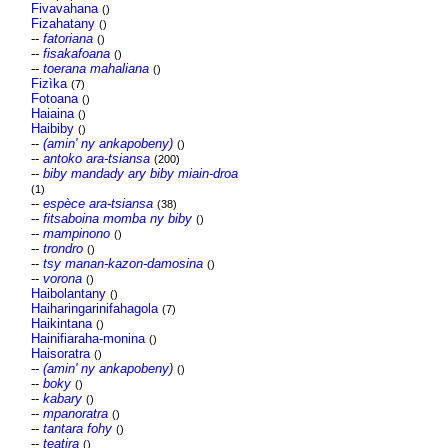
Fivavahana
()
Fizahatany
()
--
fatoriana
()
--
fisakafoana
()
--
toerana mahaliana
()
Fizìka
(7)
Fotoana
()
Haiaina
()
Haibiby
()
--
(amin' ny ankapobeny)
()
--
antoko ara-tsiansa
(200)
--
biby mandady ary biby miain-droa
(1)
--
espèce ara-tsiansa
(38)
--
fitsaboina momba ny biby
()
--
mampinono
()
--
trondro
()
--
tsy manan-kazon-damosina
()
--
vorona
()
Haibolantany
()
Haiharingarinifahagola
(7)
Haikintana
()
Hainifiaraha-monina
()
Haisoratra
()
--
(amin' ny ankapobeny)
()
--
boky
()
--
kabary
()
--
mpanoratra
()
--
tantara fohy
()
--
teatira
()