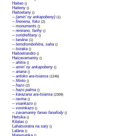
Haitao
()
Haiteny
()
Haitoetany
()
--
(amin' ny ankapobeny)
(1)
--
firenena, foko
(2)
--
monuments
()
--
renirano, farihy
()
--
soridrefitany
()
--
tanàna
(1)
--
temdrombohitra, saha
()
--
tsiraka
()
Haitoetrandro
()
Haizavamaniry
()
--
ahitra
()
--
amin' ny ankapobeny
()
--
anana
()
--
antoko ara-tsiansa
(1246)
--
fifinto
()
--
hazo
(2)
--
hazo palma
()
--
karazana ara-tsiansa
(2309)
--
ravina
()
--
voankazo
()
--
voninkazo
()
--
zavamaniry fanao fanafody
()
Hetsika
()
Kilalao
()
Lahatsoratra na sary
()
Lalàna
()
Matematika
()