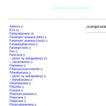
Adirima
../comp/conte
()
Eva
(1)
Fahasalamana
(2)
Fanampin' anarana (lahy)
()
Fanampin' anarana (vavy)
()
Fanatanjahan-tena
()
Fandram-bolo
()
Feo
()
Feon-kira
()
--
(amin' ny ankapobeny)
(7)
--
zavamaneno
()
Fianarana
()
Fifamoivoizan-tsambo
()
Fifandraisana
()
--
(amin' ny ankapobeny)
()
--
fianakaviana
()
Fikambanana
()
Filôzôfia
()
Finoana
()
Fitaovam-piasana
()
Fitaovana
()
Fitaterana
()
Fitsipi-pitenenana
()