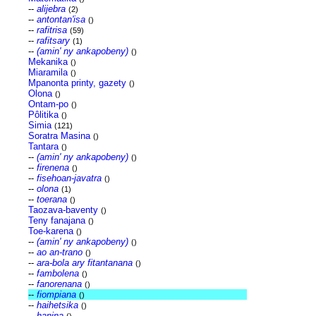
--
alijebra
(2)
--
antontan'isa
()
--
rafitrisa
(59)
--
rafitsary
(1)
--
(amin' ny ankapobeny)
()
Mekanika
()
Miaramila
()
Mpanonta printy, gazety
()
Olona
()
Ontam-po
()
Pôlitika
()
Simia
(121)
Soratra Masina
()
Tantara
()
--
(amin' ny ankapobeny)
()
--
firenena
()
--
fisehoan-javatra
()
--
olona
(1)
--
toerana
()
Taozava-baventy
()
Teny fanajana
()
Toe-karena
()
--
(amin' ny ankapobeny)
()
--
ao an-trano
()
--
ara-bola ary fitantanana
()
--
fambolena
()
--
fanorenana
()
--
fiompiana
()
--
haihetsika
()
--
hanina