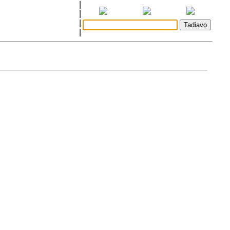
|
|
|
|