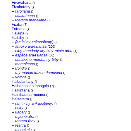
Fivavahana
()
Fizahatany
()
--
fatoriana
()
--
fisakafoana
()
--
toerana mahaliana
()
Fizìka
(7)
Fotoana
()
Haiaina
()
Haibiby
()
--
(amin' ny ankapobeny)
()
--
antoko ara-tsiansa
(200)
--
biby mandady ary biby miain-droa
(1)
--
espèce ara-tsiansa
(38)
--
fitsaboina momba ny biby
()
--
mampinono
()
--
trondro
()
--
tsy manan-kazon-damosina
()
--
vorona
()
Haibolantany
()
Haiharingarinifahagola
(7)
Haikintana
()
Hainifiaraha-monina
()
Haisoratra
()
--
(amin' ny ankapobeny)
()
--
boky
()
--
kabary
()
--
mpanoratra
()
--
tantara fohy
()
--
teatira
()
--
tononkalo
()