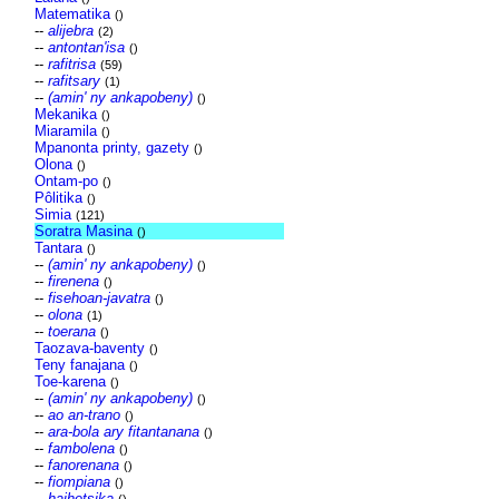
Matematika
()
--
alijebra
(2)
--
antontan'isa
()
--
rafitrisa
(59)
--
rafitsary
(1)
--
(amin' ny ankapobeny)
()
Mekanika
()
Miaramila
()
Mpanonta printy, gazety
()
Olona
()
Ontam-po
()
Pôlitika
()
Simia
(121)
Soratra Masina
()
Tantara
()
--
(amin' ny ankapobeny)
()
--
firenena
()
--
fisehoan-javatra
()
--
olona
(1)
--
toerana
()
Taozava-baventy
()
Teny fanajana
()
Toe-karena
()
--
(amin' ny ankapobeny)
()
--
ao an-trano
()
--
ara-bola ary fitantanana
()
--
fambolena
()
--
fanorenana
()
--
fiompiana
()
--
haihetsika