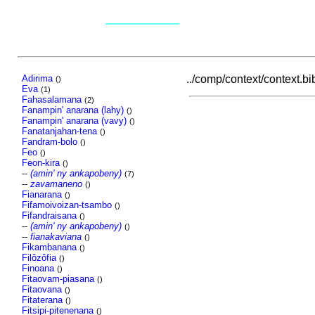
Adirima
../comp/context/context.bibl
()
Eva
(1)
Fahasalamana
(2)
Fanampin' anarana (lahy)
()
Fanampin' anarana (vavy)
()
Fanatanjahan-tena
()
Fandram-bolo
()
Feo
()
Feon-kira
()
--
(amin' ny ankapobeny)
(7)
--
zavamaneno
()
Fianarana
()
Fifamoivoizan-tsambo
()
Fifandraisana
()
--
(amin' ny ankapobeny)
()
--
fianakaviana
()
Fikambanana
()
Filôzôfia
()
Finoana
()
Fitaovam-piasana
()
Fitaovana
()
Fitaterana
()
Fitsipi-pitenenana
()