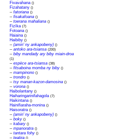
Fivavahana
()
Fizahatany
()
--
fatoriana
()
--
fisakafoana
()
--
toerana mahaliana
()
Fizìka
(7)
Fotoana
()
Haiaina
()
Haibiby
()
--
(amin' ny ankapobeny)
()
--
antoko ara-tsiansa
(200)
--
biby mandady ary biby miain-droa
(1)
--
espèce ara-tsiansa
(38)
--
fitsaboina momba ny biby
()
--
mampinono
()
--
trondro
()
--
tsy manan-kazon-damosina
()
--
vorona
()
Haibolantany
()
Haiharingarinifahagola
(7)
Haikintana
()
Hainifiaraha-monina
()
Haisoratra
()
--
(amin' ny ankapobeny)
()
--
boky
()
--
kabary
()
--
mpanoratra
()
--
tantara fohy
()
--
teatira
()