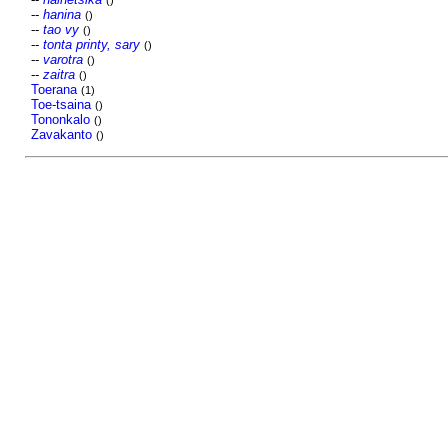
()
--
hanina
()
--
tao vy
()
--
tonta printy, sary
()
--
varotra
()
--
zaitra
()
Toerana
(1)
Toe-tsaina
()
Tononkalo
()
Zavakanto
()