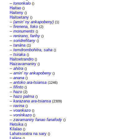
--
tononkalo
()
Haitao
()
Haiteny
()
Haitoetany
()
--
(amin' ny ankapobeny)
(1)
--
firenena, foko
(2)
--
monuments
()
--
renirano, farihy
()
--
soridrefitany
()
--
tanàna
(1)
--
temdrombohitra, saha
()
--
tsiraka
()
Haitoetrandro
()
Haizavamaniry
()
--
ahitra
()
--
amin' ny ankapobeny
()
--
anana
()
--
antoko ara-tsiansa
(1246)
--
fifinto
()
--
hazo
(2)
--
hazo palma
()
--
karazana ara-tsiansa
(2309)
--
ravina
()
--
voankazo
()
--
voninkazo
()
--
zavamaniry fanao fanafody
()
Hetsika
()
Kilalao
()
Lahatsoratra na sary
()
Lalàna
()