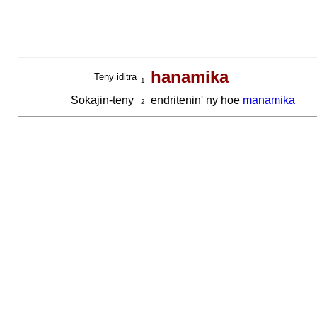
hanamika
Teny iditra
1
Sokajin-teny
endritenin' ny hoe
manamika
2