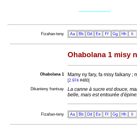
Fizahan-teny
Aa
Bb
Dd
Ee
Ff
Gg
Hh
Ii
Ohabolana 1 misy n
Ohabolana 1
Mamy ny fary, fa misy faikany ; 
[
2.974
#480]
Dikanteny frantsay
La canne à sucre est douce, mais
belle, mais est entourée d'épines
Fizahan-teny
Aa
Bb
Dd
Ee
Ff
Gg
Hh
Ii