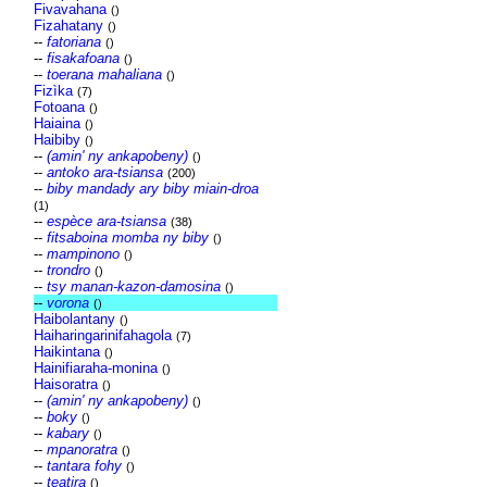
Fivavahana
()
Fizahatany
()
--
fatoriana
()
--
fisakafoana
()
--
toerana mahaliana
()
Fizìka
(7)
Fotoana
()
Haiaina
()
Haibiby
()
--
(amin' ny ankapobeny)
()
--
antoko ara-tsiansa
(200)
--
biby mandady ary biby miain-droa
(1)
--
espèce ara-tsiansa
(38)
--
fitsaboina momba ny biby
()
--
mampinono
()
--
trondro
()
--
tsy manan-kazon-damosina
()
--
vorona
()
Haibolantany
()
Haiharingarinifahagola
(7)
Haikintana
()
Hainifiaraha-monina
()
Haisoratra
()
--
(amin' ny ankapobeny)
()
--
boky
()
--
kabary
()
--
mpanoratra
()
--
tantara fohy
()
--
teatira
()