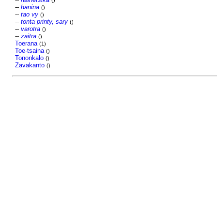
()
--
hanina
()
--
tao vy
()
--
tonta printy, sary
()
--
varotra
()
--
zaitra
()
Toerana
(1)
Toe-tsaina
()
Tononkalo
()
Zavakanto
()