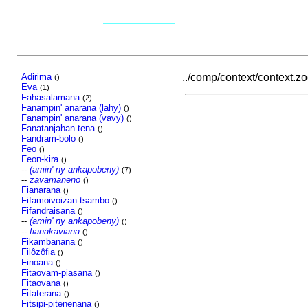
Adirima
../comp/context/context.zoo
()
Eva
(1)
Fahasalamana
(2)
Fanampin' anarana (lahy)
()
Fanampin' anarana (vavy)
()
Fanatanjahan-tena
()
Fandram-bolo
()
Feo
()
Feon-kira
()
--
(amin' ny ankapobeny)
(7)
--
zavamaneno
()
Fianarana
()
Fifamoivoizan-tsambo
()
Fifandraisana
()
--
(amin' ny ankapobeny)
()
--
fianakaviana
()
Fikambanana
()
Filôzôfia
()
Finoana
()
Fitaovam-piasana
()
Fitaovana
()
Fitaterana
()
Fitsipi-pitenenana
()