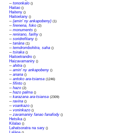
--
tononkalo
()
Haitao
()
Haiteny
()
Haitoetany
()
--
(amin' ny ankapobeny)
(1)
--
firenena, foko
(2)
--
monuments
()
--
renirano, farihy
()
--
soridrefitany
()
--
tanàna
(1)
--
temdrombohitra, saha
()
--
tsiraka
()
Haitoetrandro
()
Haizavamaniry
()
--
ahitra
()
--
amin' ny ankapobeny
()
--
anana
()
--
antoko ara-tsiansa
(1246)
--
fifinto
()
--
hazo
(2)
--
hazo palma
()
--
karazana ara-tsiansa
(2309)
--
ravina
()
--
voankazo
()
--
voninkazo
()
--
zavamaniry fanao fanafody
()
Hetsika
()
Kilalao
()
Lahatsoratra na sary
()
Lalàna
()