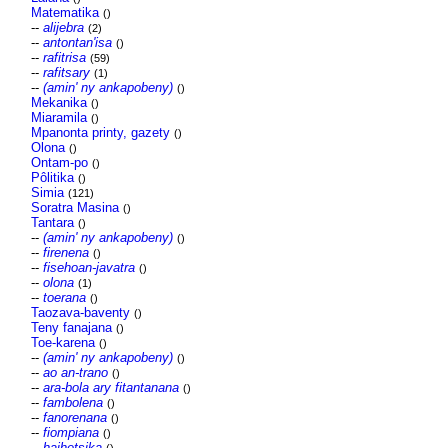
Matematika
()
--
alijebra
(2)
--
antontan'isa
()
--
rafitrisa
(59)
--
rafitsary
(1)
--
(amin' ny ankapobeny)
()
Mekanika
()
Miaramila
()
Mpanonta printy, gazety
()
Olona
()
Ontam-po
()
Pôlitika
()
Simia
(121)
Soratra Masina
()
Tantara
()
--
(amin' ny ankapobeny)
()
--
firenena
()
--
fisehoan-javatra
()
--
olona
(1)
--
toerana
()
Taozava-baventy
()
Teny fanajana
()
Toe-karena
()
--
(amin' ny ankapobeny)
()
--
ao an-trano
()
--
ara-bola ary fitantanana
()
--
fambolena
()
--
fanorenana
()
--
fiompiana
()
--
haihetsika