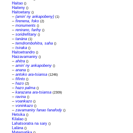
Haitao
()
Haiteny
()
Haitoetany
()
--
(amin' ny ankapobeny)
(1)
--
firenena, foko
(2)
--
monuments
()
--
renirano, farihy
()
--
soridrefitany
()
--
tanàna
(1)
--
temdrombohitra, saha
()
--
tsiraka
()
Haitoetrandro
()
Haizavamaniry
()
--
ahitra
()
--
amin' ny ankapobeny
()
--
anana
()
--
antoko ara-tsiansa
(1246)
--
fifinto
()
--
hazo
(2)
--
hazo palma
()
--
karazana ara-tsiansa
(2309)
--
ravina
()
--
voankazo
()
--
voninkazo
()
--
zavamaniry fanao fanafody
()
Hetsika
()
Kilalao
()
Lahatsoratra na sary
()
Lalàna
()
Matematika
()