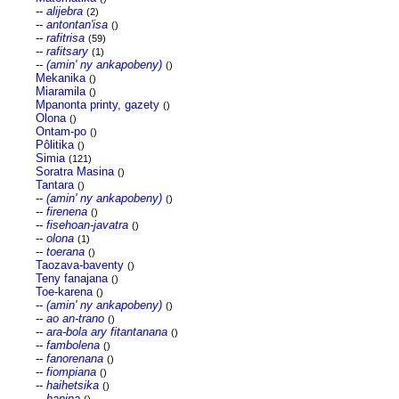
--
alijebra
(2)
--
antontan'isa
()
--
rafitrisa
(59)
--
rafitsary
(1)
--
(amin' ny ankapobeny)
()
Mekanika
()
Miaramila
()
Mpanonta printy, gazety
()
Olona
()
Ontam-po
()
Pôlitika
()
Simia
(121)
Soratra Masina
()
Tantara
()
--
(amin' ny ankapobeny)
()
--
firenena
()
--
fisehoan-javatra
()
--
olona
(1)
--
toerana
()
Taozava-baventy
()
Teny fanajana
()
Toe-karena
()
--
(amin' ny ankapobeny)
()
--
ao an-trano
()
--
ara-bola ary fitantanana
()
--
fambolena
()
--
fanorenana
()
--
fiompiana
()
--
haihetsika
()
--
hanina