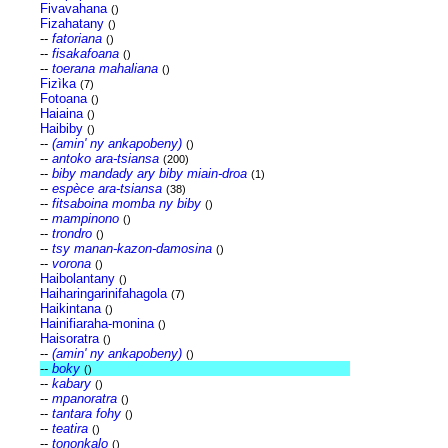
Fivavahana
()
Fizahatany
()
--
fatoriana
()
--
fisakafoana
()
--
toerana mahaliana
()
Fizìka
(7)
Fotoana
()
Haiaina
()
Haibiby
()
--
(amin' ny ankapobeny)
()
--
antoko ara-tsiansa
(200)
--
biby mandady ary biby miain-droa
(1)
--
espèce ara-tsiansa
(38)
--
fitsaboina momba ny biby
()
--
mampinono
()
--
trondro
()
--
tsy manan-kazon-damosina
()
--
vorona
()
Haibolantany
()
Haiharingarinifahagola
(7)
Haikintana
()
Hainifiaraha-monina
()
Haisoratra
()
--
(amin' ny ankapobeny)
()
--
boky
()
--
kabary
()
--
mpanoratra
()
--
tantara fohy
()
--
teatira
()
--
tononkalo
()