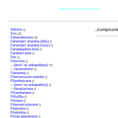
Adirima
../comp/conte
()
Eva
(1)
Fahasalamana
(2)
Fanampin' anarana (lahy)
()
Fanampin' anarana (vavy)
()
Fanatanjahan-tena
()
Fandram-bolo
()
Feo
()
Feon-kira
()
--
(amin' ny ankapobeny)
(7)
--
zavamaneno
()
Fianarana
()
Fifamoivoizan-tsambo
()
Fifandraisana
()
--
(amin' ny ankapobeny)
()
--
fianakaviana
()
Fikambanana
()
Filôzôfia
()
Finoana
()
Fitaovam-piasana
()
Fitaovana
()
Fitaterana
()
Fitsipi-pitenenana
()