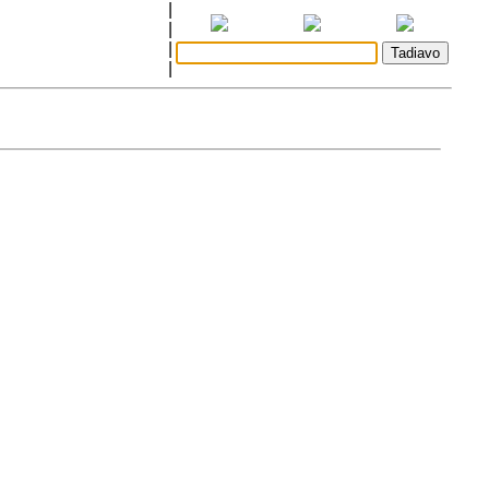
|
|
|
|